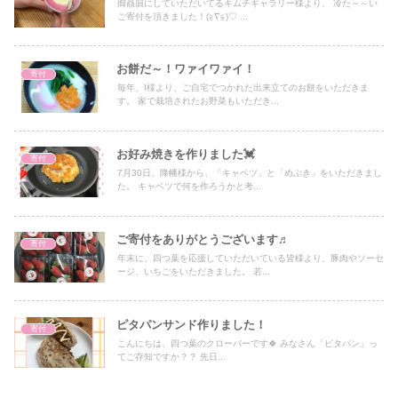
御贔屓にしていただいてるキムチギャラリー様より、 冷た～～い
ご寄付を頂きました！(≧∇≦)♡ ...
お餅だ～！ワァイワァイ！
寄付
毎年、I様より、ご自宅でつかれた出来立てのお餅をいただきま
す。 家で栽培されたお野菜もいただき...
お好み焼きを作りました💓
寄付
7月30日、降幡様から、「キャベツ」と「めぶき」をいただきまし
た。 キャベツで何を作ろうかと考...
ご寄付をありがとうございます♬
寄付
年末に、四つ葉を応援していただいている皆様より、豚肉やソーセ
ージ、いちごをいただきました。 若...
ピタパンサンド作りました！
寄付
こんにちは、四つ葉のクローバーです🍀 みなさん「ピタパン」っ
てご存知ですか？？ 先日...