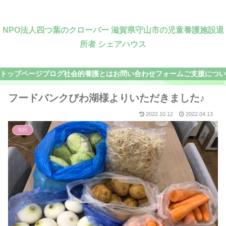
NPO法人四つ葉のクローバー 滋賀県守山市の児童養護施設退
所者 シェアハウス
トップページ
ブログ
社会的養護とは
お問い合わせフォーム
ご支援につい
フードバンクびわ湖様よりいただきました♪
2022.10.12
2022.04.13
寄付