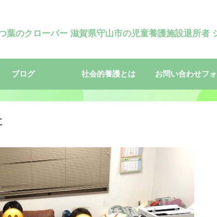
四つ葉のクローバー 滋賀県守山市の児童養護施設退所者 
ブログ
社会的養護とは
お問い合わせフォ
た