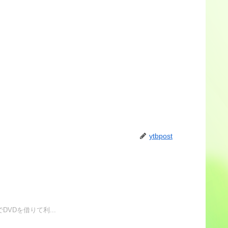
ytbpost
VDを借りて利...