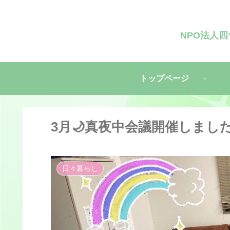
NPO法人
トップページ
3月🌙真夜中会議開催しまし
日々暮らし