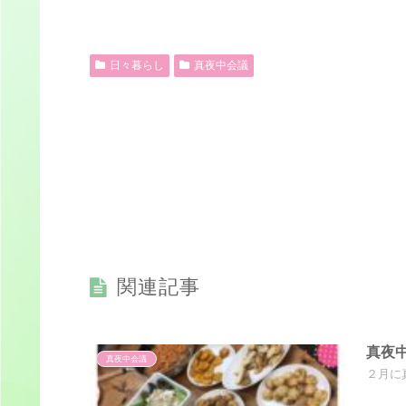
日々暮らし
真夜中会議
関連記事
真夜中
真夜中会議
２月に