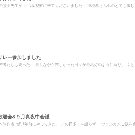
の窪田先生が 四つ葉視察に来てくださいました。 澤穂希さん似のとても優しい
リレー参加しました
若者たちも走った。 走りながら苦しかった日々が走馬灯のように蘇り、 ふと自
歓迎会&９月真夜中会議
ム制作者は約1年前にやってきた。 その日多くを語らず、 ウェルカムご飯を食べ