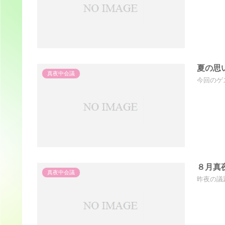
夏の思い
真夜中会議
今回のゲス
８月真
真夜中会議
昨夜の議