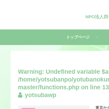
NPO法人
トップページ
Warning
: Undefined variable $a
/home/yotsubanpo/yotubanokur
master/functions.php
on line
13
yotsubawp
東京か