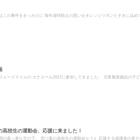
はこの事件をきっかけに 毎年虐待防止の思いをオレンジリボンたすきに込めて、
張
フォースマイルの カナエール2017に参加してきました。 児童養護施設の子ど
の高校生の運動会、応援に来ました！
間の真っ青な空の下、 四つ葉の高校生の運動会なう♬ 応援する保護者の多さに驚