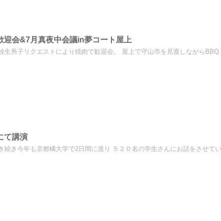
歓迎会&7月真夜中会議in夢コート屋上
校生男子リクエストにより焼肉で歓迎会。 屋上で守山市を見渡しながらBBQ！ 
にて講演
き続き今年も京都橘大学で2日間に渡り ５２０名の学生さんにお話をさせていた