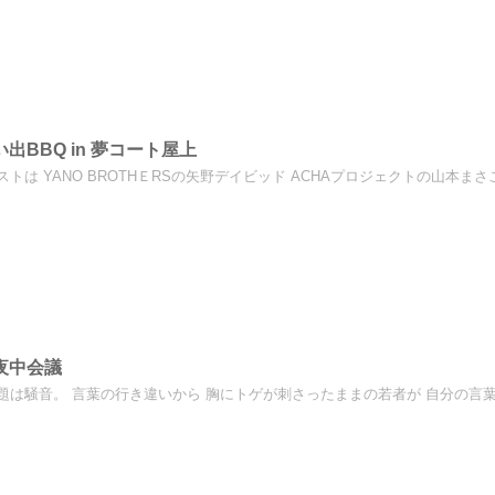
出BBQ in 夢コート屋上
トは YANO BROTHＥRSの矢野デイビッド ACHAプロジェクトの山本まさこ
夜中会議
題は騒音。 言葉の行き違いから 胸にトゲが刺さったままの若者が 自分の言葉で一