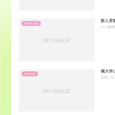
新人君
真夜中会議
１７歳高
橘大学
お知らせ
去年に引