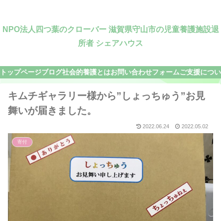
NPO法人四つ葉のクローバー 滋賀県守山市の児童養護施設退
所者 シェアハウス
トップページ
ブログ
社会的養護とは
お問い合わせフォーム
ご支援につい
キムチギャラリー様から”しょっちゅう”お見
舞いが届きました。
2022.06.24
2022.05.02
寄付