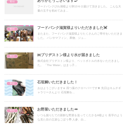
ありがとうございます🍳
寄付
フードバンクびわ湖様より卵10キロ届けて頂きました。 こんな大
量の玉子を初めてみま...
フードバンク滋賀様よりいただきました💓
寄付
またまた、フードバンク滋賀様よりたくさんのご寄付をいただきま
した。 パンやマフィン、果物、ジュ...
㈱ブリヂストン様より水が届きました
寄付
株式会社ブリヂストン様より、ペットボトルの水をいただきまし
た。 「The Water」はまっ子...
石垣鯛いただきました！
寄付
おはようございます☀️ 四つ葉のクローバーです🍀 先日はキムチギ
ャラリーさんより 石垣鯛を...
お野菜いただきました🥕
寄付
いつも掘りたての新鮮な野菜を送ってくださるH様より 長芋のよう
な見た目の立派なごぼう😳 人参、白...