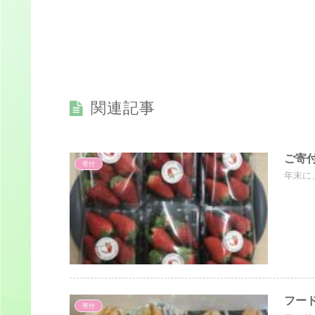
関連記事
ご寄
寄付
年末に
フー
寄付