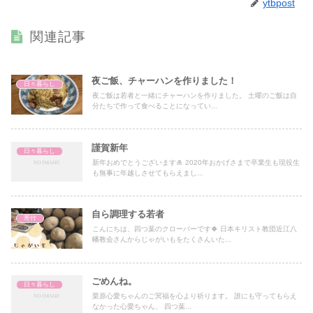
ytbpost
関連記事
夜ご飯、チャーハンを作りました！
日々暮らし
夜ご飯は若者と一緒にチャーハンを作りました。 土曜のご飯は自
分たちで作って食べることになってい...
謹賀新年
日々暮らし
新年おめでとうございます🎍 2020年おかげさまで卒業生も現役生
も無事に年越しさせてもらえまし...
自ら調理する若者
寄付
こんにちは、四つ葉のクローバーです🍀 日本キリスト教団近江八
幡教会さんからじゃがいもをたくさんいた...
ごめんね。
日々暮らし
栗原心愛ちゃんのご冥福を心より祈ります。 誰にも守ってもらえ
なかった心愛ちゃん、 四つ葉...