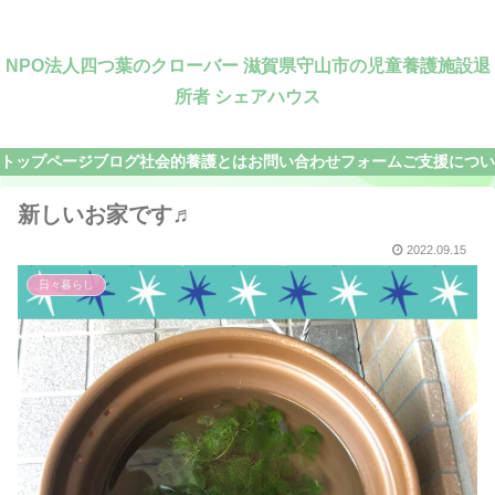
NPO法人四つ葉のクローバー 滋賀県守山市の児童養護施設退
所者 シェアハウス
トップページ
ブログ
社会的養護とは
お問い合わせフォーム
ご支援につい
新しいお家です♬
2022.09.15
日々暮らし