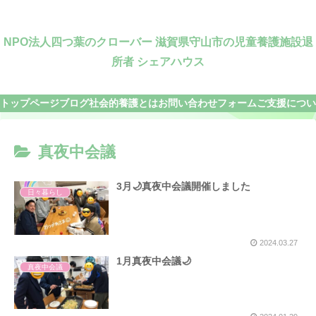
NPO法人四つ葉のクローバー 滋賀県守山市の児童養護施設退
所者 シェアハウス
トップページ
ブログ
社会的養護とは
お問い合わせフォーム
ご支援につい
真夜中会議
3月🌙真夜中会議開催しました
日々暮らし
2024.03.27
1月真夜中会議🌙
真夜中会議