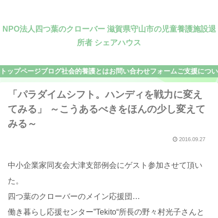
NPO法人四つ葉のクローバー 滋賀県守山市の児童養護施設退
所者 シェアハウス
トップページ
ブログ
社会的養護とは
お問い合わせフォーム
ご支援につい
「パラダイムシフト。ハンディを戦力に変え
てみる」 ～こうあるべきをほんの少し変えて
みる～
2016.09.27
中小企業家同友会大津支部例会にゲスト参加させて頂い
た。
四つ葉のクローバーのメイン応援団…
働き暮らし応援センター”Tekito“所長の野々村光子さんと