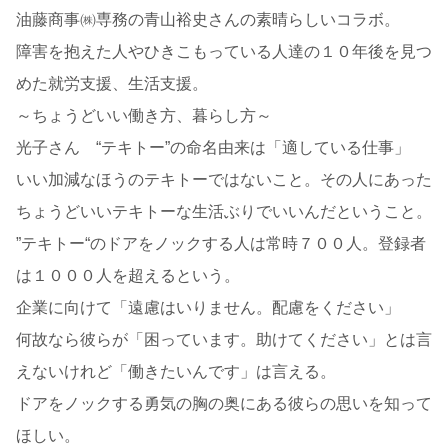
油藤商事㈱専務の青山裕史さんの素晴らしいコラボ。
障害を抱えた人やひきこもっている人達の１０年後を見つ
めた就労支援、生活支援。
～ちょうどいい働き方、暮らし方～
光子さん “テキトー”の命名由来は「適している仕事」
いい加減なほうのテキトーではないこと。その人にあった
ちょうどいいテキトーな生活ぶりでいいんだということ。
”テキトー“のドアをノックする人は常時７００人。登録者
は１０００人を超えるという。
企業に向けて「遠慮はいりません。配慮をください」
何故なら彼らが「困っています。助けてください」とは言
えないけれど「働きたいんです」は言える。
ドアをノックする勇気の胸の奥にある彼らの思いを知って
ほしい。