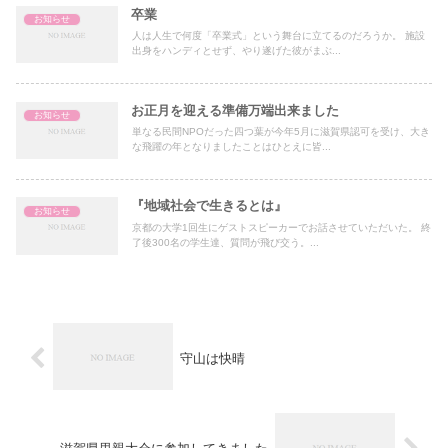
卒業
お知らせ
人は人生で何度「卒業式」という舞台に立てるのだろうか。 施設
出身をハンディとせず、やり遂げた彼がまぶ...
お正月を迎える準備万端出来ました
お知らせ
単なる民間NPOだった四つ葉が今年5月に滋賀県認可を受け、大き
な飛躍の年となりましたことはひとえに皆...
『地域社会で生きるとは』
お知らせ
京都の大学1回生にゲストスピーカーでお話させていただいた。 終
了後300名の学生達、質問が飛び交う。...
守山は快晴