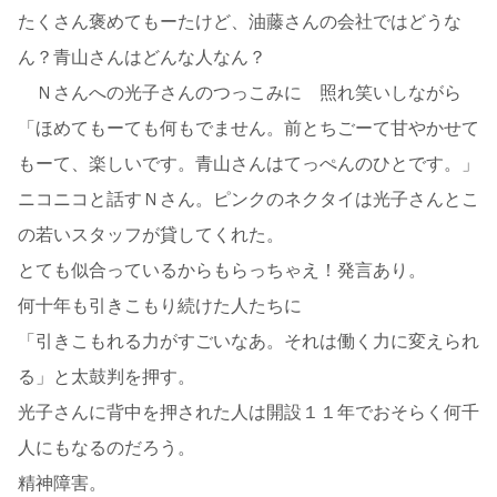
たくさん褒めてもーたけど、油藤さんの会社ではどうな
ん？青山さんはどんな人なん？
Ｎさんへの光子さんのつっこみに 照れ笑いしながら
「ほめてもーても何もでません。前とちごーて甘やかせて
もーて、楽しいです。青山さんはてっぺんのひとです。」
ニコニコと話すＮさん。ピンクのネクタイは光子さんとこ
の若いスタッフが貸してくれた。
とても似合っているからもらっちゃえ！発言あり。
何十年も引きこもり続けた人たちに
「引きこもれる力がすごいなあ。それは働く力に変えられ
る」と太鼓判を押す。
光子さんに背中を押された人は開設１１年でおそらく何千
人にもなるのだろう。
精神障害。