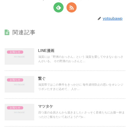
yotsubawp
関連記事
LINE漫画
お知らせ
滋賀には「野洲のおっさん」という 滋賀を愛してやまないおっさ
んがいる。 その野洲のおっさんと...
繋ぐ
お知らせ
滋賀県ではこの事件をきっかけに 毎年虐待防止の思いをオレンジ
リボンたすきに込めて、 人か...
マツタケ
お知らせ
四つ葉の会員さんから届きました♪ さっそく若者たちにお腹一杯ま
ったけご飯をたいてあげよう(^-^)v...