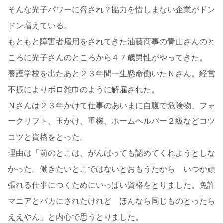
そんな光子パワーに脅され？協力を惜しまない企業がドン
ドン増えている。
もともと障害者雇用をされてきた油藤商事の青山さんのと
ころに光子さんのところから４７歳男性がやってきた。
養護学校を出たあと２３年間一生懸命働いたＮさん。経営
不振によりボロ雑巾のように解雇された。
Ｎさんは２３年かけて仕事のあいまに自腹で危険物、フォ
ークリフト、玉かけ、重機、ホームヘルバー２級などコツ
コツと資格をとった。
理由は「前のとこは、がんばっても認めてくれようとしな
かった。働きたいとこではないとおもうたから いつか頑
張れる仕事につくためにいっぱい資格をとりました。免許
マニアとバカにされたけれど ほんなら同じものとったら
ええやん」と内心で思うとりました。