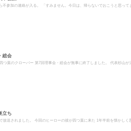
ら不参加の連絡が入る。 「すみません。今日は、帰らないでおこうと思ってます
・総会
人四つ葉のクローバー 第7回理事会・総会が無事に終了しました。 代表杉山が児
巣立ち
津で放送されました。 今回のヒーローの彼が四つ葉に来た 1年半前を懐かしく思い