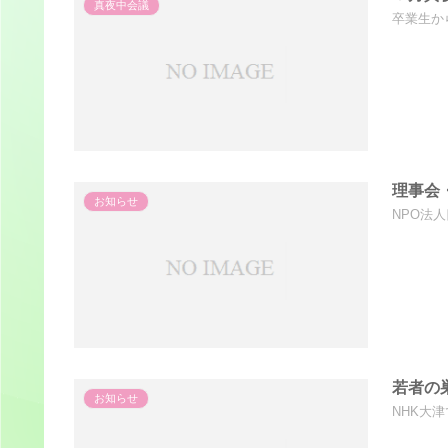
真夜中会議
卒業生か
理事会
お知らせ
NPO法
若者の
お知らせ
NHK大