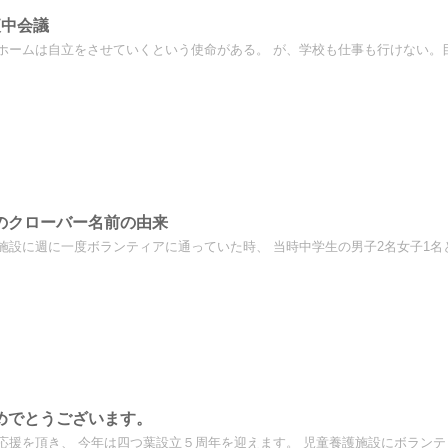
夜中会議
ホームは自立をさせていくという使命がある。 が、学校も仕事も行けない。目に
のクローバー名前の由来
施設に週に一度ボランティアに通っていた時、 当時中学生の男子2名女子1名と食
めでとうございます。
応援を頂き、 今年は四つ葉設立５周年を迎えます。 児童養護施設にボランティ