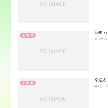
新年度
お知らせ
四つ葉の
卒業式
お知らせ
4年前、