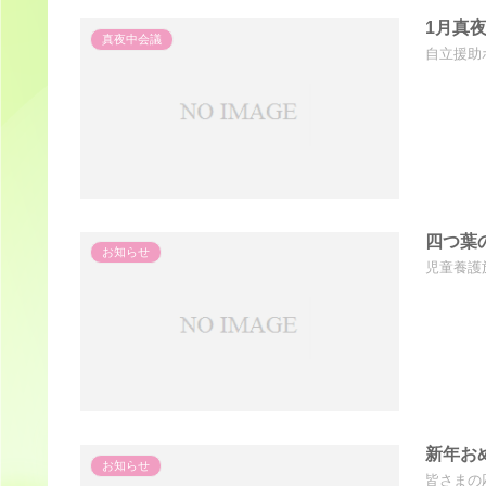
1月真
真夜中会議
自立援助
四つ葉
お知らせ
児童養護
新年お
お知らせ
皆さまの