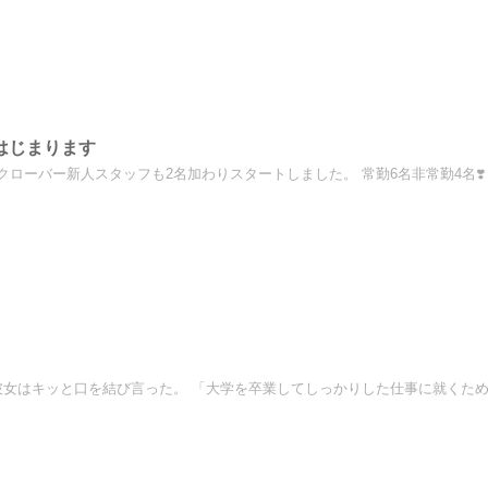
はじまります
クローバー新人スタッフも2名加わりスタートしました。 常勤6名非常勤4名❣️ 法
彼女はキッと口を結び言った。 「大学を卒業してしっかりした仕事に就くために